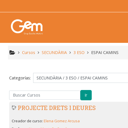
Salta al contenido principal
Cursos
SECUNDÀRIA
3 ESO
ESPAI CAMINS
Categorías:
scar Cursos
Ir
PROJECTE DRETS I DEURES
Creador de curso:
Elena Gomez Arcusa