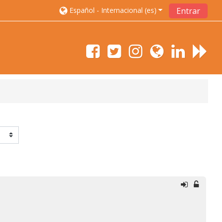
Español - Internacional ‎(es)‎
Entrar