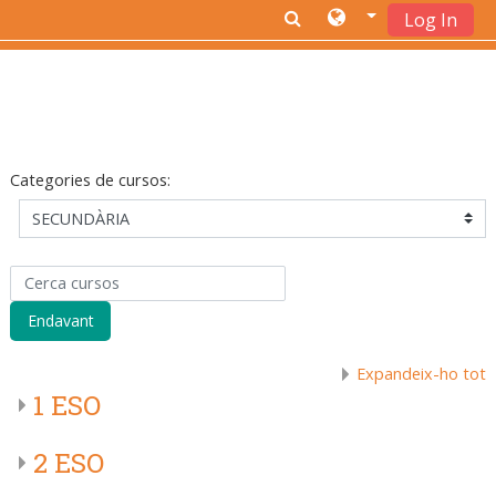
Log In
Ves al contingut principal
Categories de cursos:
Cerca cursos
Endavant
Expandeix-ho tot
1 ESO
2 ESO