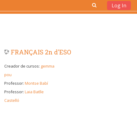
Log In
Ves al contingut principal
FRANÇAIS 2n d'ESO
Creador de cursos:
gemma
pou
Professor:
Montse Babí
Professor:
Laia Batlle
Castelló