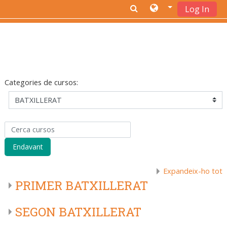
Log In
Ves al contingut principal
Categories de cursos:
Cerca cursos
Endavant
Expandeix-ho tot
PRIMER BATXILLERAT
SEGON BATXILLERAT