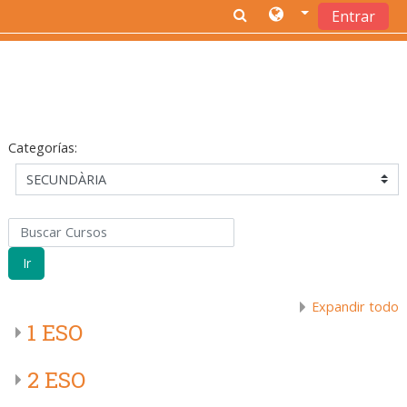
Entrar
Salta al contenido principal
Categorías:
Buscar Cursos
Ir
Expandir todo
1 ESO
2 ESO