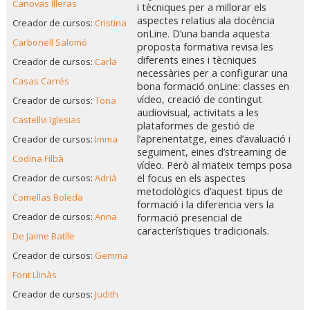
Canovas Illeras
i tècniques per a millorar els
aspectes relatius ala docència
Creador de cursos:
Cristina
onLine. D’una banda aquesta
Carbonell Salomó
proposta formativa revisa les
diferents eines i tècniques
Creador de cursos:
Carla
necessàries per a configurar una
Casas Carrés
bona formació onLine: classes en
vídeo, creació de contingut
Creador de cursos:
Tona
audiovisual, activitats a les
Castellvi Iglesias
plataformes de gestió de
l’aprenentatge, eines d’avaluació i
Creador de cursos:
Imma
seguiment, eines d’streaming de
Codina Filbà
vídeo. Però al mateix temps posa
Creador de cursos:
Adrià
el focus en els aspectes
metodològics d’aquest tipus de
Comellas Boleda
formació i la diferencia vers la
Creador de cursos:
Anna
formació presencial de
característiques tradicionals.
De Jaime Batlle
Creador de cursos:
Gemma
Font Llinàs
Creador de cursos:
Judith