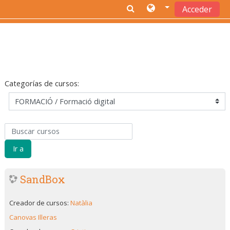
Acceder
Ir ao contido principal
Categorías de cursos:
Buscar cursos
Ir a
SandBox
Creador de cursos:
Natàlia
Canovas Illeras