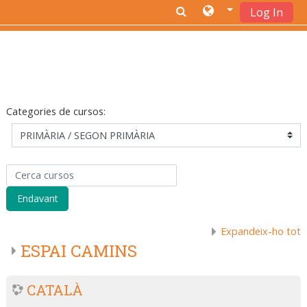
Log In
Ves al contingut principal
Categories de cursos:
Cerca cursos
Endavant
Expandeix-ho tot
ESPAI CAMINS
CATALÀ