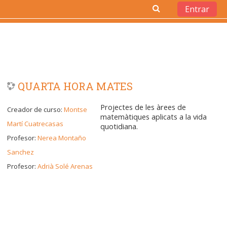
Entrar
Salta al contenido principal
QUARTA HORA MATES
Projectes de les àrees de
Creador de curso:
Montse
matemàtiques aplicats a la vida
Martí Cuatrecasas
quotidiana.
Profesor:
Nerea Montaño
Sanchez
Profesor:
Adrià Solé Arenas