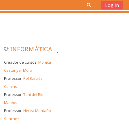
Log In
Ves al contingut principal
INFORMÀTICA
.
Creador de cursos:
Mònica
Castanyer Mora
Professor:
Pol Bartrès
Camins
Professor:
Toni del Río
Mateos
Professor:
Nerea Montaño
Sanchez