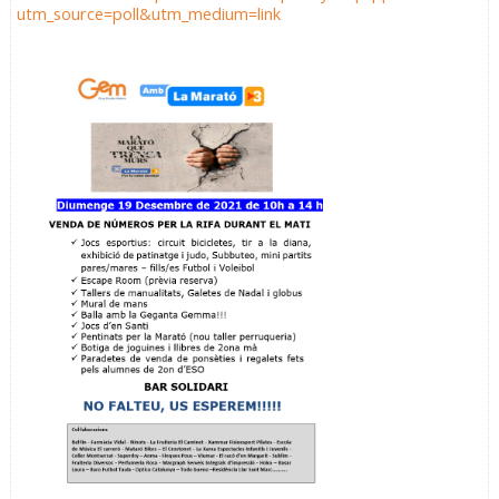
utm_source=poll&utm_medium=link