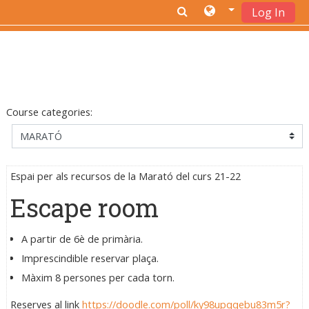
Log In
Skip to main content
Course categories:
Espai per als recursos de la Marató del curs 21-22
Escape room
A partir de 6è de primària.
Imprescindible reservar plaça.
Màxim 8 persones per cada torn.
Reserves al link
https://doodle.com/poll/ky98upqqebu83m5r?