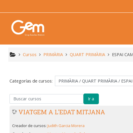
Ir ao contido principal
Cursos
PRIMÀRIA
QUART PRIMÀRIA
ESPAI CA
Categorías de cursos:
scar cursos
Ir a
VIATGEM A L'EDAT MITJANA
Creador de cursos:
Judith Garcia Morera