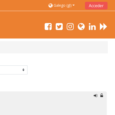
Galego ‎(gl)‎
Acceder