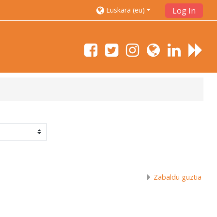
Euskara ‎(eu)‎
Log In
Zabaldu guztia