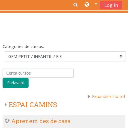
Log In
Ves al contingut principal
Categories de cursos:
Cerca cursos
Endavant
Expandeix-ho tot
ESPAI CAMINS
Aprenem des de casa